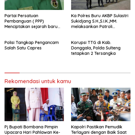
Partai Persatuan
Ka Polres Buru AKBP Sulastri
Pembanguan ( PPP)
Sukidjang S.H.,S.I.K.,MM.
Menciptakan sejarah baru
melaksankan Patroli
sebagai pemenang Pemilu
beberapa titik dalam kota
2024-2029. Di kabupaten
Namlea .
Polisi Tangkap Pengancam
Korupsi TTG di Kab.
Buru (Namlea).
Salah Satu Capres
Donggala, Polda Sulteng
tetapkan 2 Tersangka
Rekomendasi untuk kamu
Pj Bupati Bombana Pimpin
Kapolri Pastikan Pemudik
Upacara Hari Pahlawan Ke-
Terlayani dengan Baik Saat