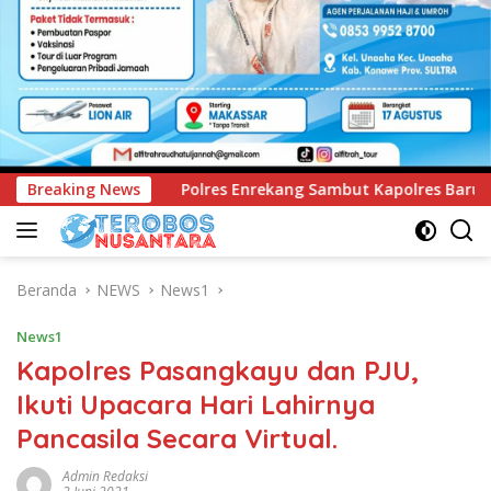
rekang Sambut Kapolres Baru Dengan Tari Paduppa dan Pedang
Breaking News
Beranda
NEWS
News1
News1
Kapolres Pasangkayu dan PJU,
Ikuti Upacara Hari Lahirnya
Pancasila Secara Virtual.
Admin Redaksi