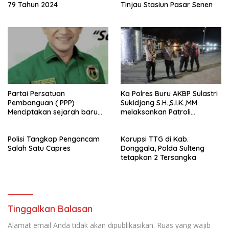
79 Tahun 2024
Tinjau Stasiun Pasar Senen
Partai Persatuan
Ka Polres Buru AKBP Sulastri
Pembanguan ( PPP)
Sukidjang S.H.,S.I.K.,MM.
Menciptakan sejarah baru
melaksankan Patroli
sebagai pemenang Pemilu
beberapa titik dalam kota
2024-2029. Di kabupaten
Namlea .
Polisi Tangkap Pengancam
Korupsi TTG di Kab.
Buru (Namlea).
Salah Satu Capres
Donggala, Polda Sulteng
tetapkan 2 Tersangka
Tinggalkan Balasan
Alamat email Anda tidak akan dipublikasikan.
Ruas yang wajib