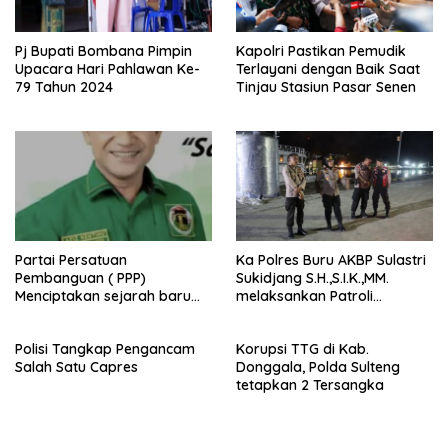
Pj Bupati Bombana Pimpin
Kapolri Pastikan Pemudik
Upacara Hari Pahlawan Ke-
Terlayani dengan Baik Saat
79 Tahun 2024
Tinjau Stasiun Pasar Senen
Partai Persatuan
Ka Polres Buru AKBP Sulastri
Pembanguan ( PPP)
Sukidjang S.H.,S.I.K.,MM.
Menciptakan sejarah baru
melaksankan Patroli
sebagai pemenang Pemilu
beberapa titik dalam kota
2024-2029. Di kabupaten
Namlea .
Polisi Tangkap Pengancam
Korupsi TTG di Kab.
Buru (Namlea).
Salah Satu Capres
Donggala, Polda Sulteng
tetapkan 2 Tersangka