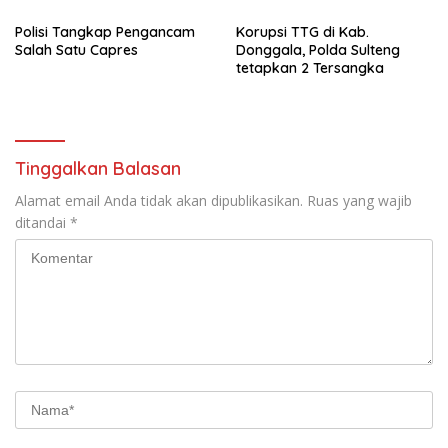
2024-2029. Di kabupaten
Namlea .
Polisi Tangkap Pengancam
Korupsi TTG di Kab.
Buru (Namlea).
Salah Satu Capres
Donggala, Polda Sulteng
tetapkan 2 Tersangka
Tinggalkan Balasan
Alamat email Anda tidak akan dipublikasikan.
Ruas yang wajib
ditandai
*