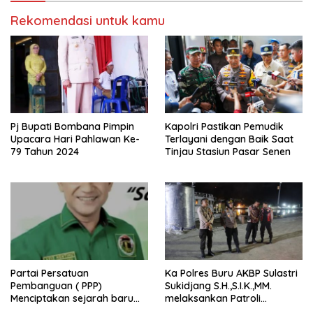
Rekomendasi untuk kamu
Pj Bupati Bombana Pimpin
Kapolri Pastikan Pemudik
Upacara Hari Pahlawan Ke-
Terlayani dengan Baik Saat
79 Tahun 2024
Tinjau Stasiun Pasar Senen
Partai Persatuan
Ka Polres Buru AKBP Sulastri
Pembanguan ( PPP)
Sukidjang S.H.,S.I.K.,MM.
Menciptakan sejarah baru
melaksankan Patroli
sebagai pemenang Pemilu
beberapa titik dalam kota