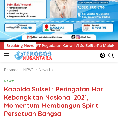
anwil VI SulSelBarRa Maluku Luncurkan Program PANDE EMAS u
Breaking News
Beranda
NEWS
News1
News1
Kapolda Sulsel : Peringatan Hari
Kebangkitan Nasional 2021,
Momentum Membangun Spirit
Persatuan Bangsa