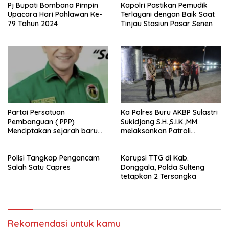
Pj Bupati Bombana Pimpin
Kapolri Pastikan Pemudik
Upacara Hari Pahlawan Ke-
Terlayani dengan Baik Saat
79 Tahun 2024
Tinjau Stasiun Pasar Senen
Partai Persatuan
Ka Polres Buru AKBP Sulastri
Pembanguan ( PPP)
Sukidjang S.H.,S.I.K.,MM.
Menciptakan sejarah baru
melaksankan Patroli
sebagai pemenang Pemilu
beberapa titik dalam kota
2024-2029. Di kabupaten
Namlea .
Polisi Tangkap Pengancam
Korupsi TTG di Kab.
Buru (Namlea).
Salah Satu Capres
Donggala, Polda Sulteng
tetapkan 2 Tersangka
Rekomendasi untuk kamu