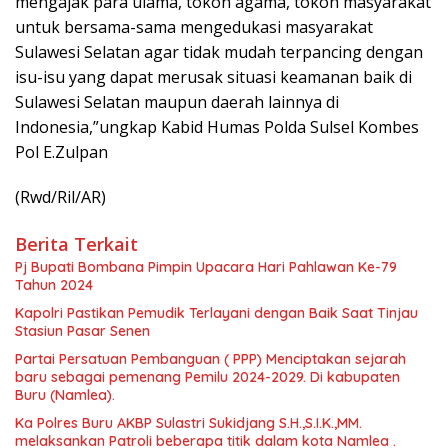
mengajak para ulama, tokoh agama, tokoh masyarakat
untuk bersama-sama mengedukasi masyarakat
Sulawesi Selatan agar tidak mudah terpancing dengan
isu-isu yang dapat merusak situasi keamanan baik di
Sulawesi Selatan maupun daerah lainnya di
Indonesia,”ungkap Kabid Humas Polda Sulsel Kombes
Pol E.Zulpan
(Rwd/Ril/AR)
Berita Terkait
Pj Bupati Bombana Pimpin Upacara Hari Pahlawan Ke-79
Tahun 2024
Kapolri Pastikan Pemudik Terlayani dengan Baik Saat Tinjau
Stasiun Pasar Senen
Partai Persatuan Pembanguan ( PPP) Menciptakan sejarah
baru sebagai pemenang Pemilu 2024-2029. Di kabupaten
Buru (Namlea).
Ka Polres Buru AKBP Sulastri Sukidjang S.H.,S.I.K.,MM.
melaksankan Patroli beberapa titik dalam kota Namlea .