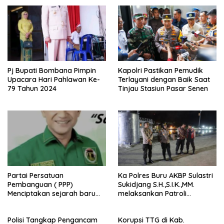
Pj Bupati Bombana Pimpin
Kapolri Pastikan Pemudik
Upacara Hari Pahlawan Ke-
Terlayani dengan Baik Saat
79 Tahun 2024
Tinjau Stasiun Pasar Senen
Partai Persatuan
Ka Polres Buru AKBP Sulastri
Pembanguan ( PPP)
Sukidjang S.H.,S.I.K.,MM.
Menciptakan sejarah baru
melaksankan Patroli
sebagai pemenang Pemilu
beberapa titik dalam kota
2024-2029. Di kabupaten
Namlea .
Polisi Tangkap Pengancam
Korupsi TTG di Kab.
Buru (Namlea).