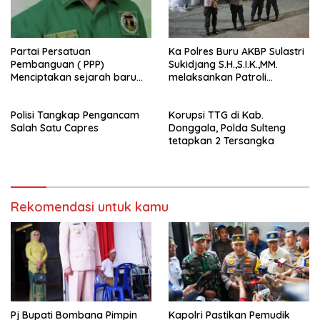
Partai Persatuan
Ka Polres Buru AKBP Sulastri
Pembanguan ( PPP)
Sukidjang S.H.,S.I.K.,MM.
Menciptakan sejarah baru
melaksankan Patroli
sebagai pemenang Pemilu
beberapa titik dalam kota
2024-2029. Di kabupaten
Namlea .
Polisi Tangkap Pengancam
Korupsi TTG di Kab.
Buru (Namlea).
Salah Satu Capres
Donggala, Polda Sulteng
tetapkan 2 Tersangka
Rekomendasi untuk kamu
Pj Bupati Bombana Pimpin
Kapolri Pastikan Pemudik