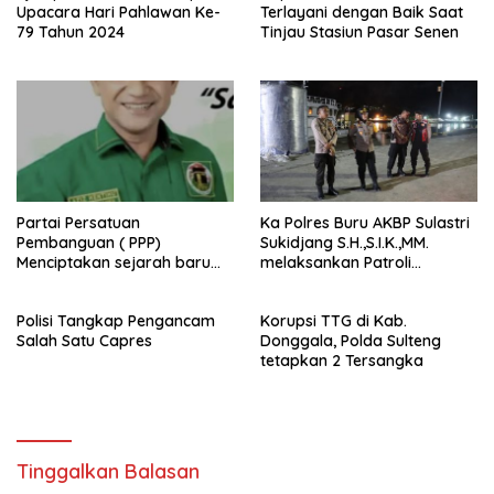
Upacara Hari Pahlawan Ke-
Terlayani dengan Baik Saat
79 Tahun 2024
Tinjau Stasiun Pasar Senen
Partai Persatuan
Ka Polres Buru AKBP Sulastri
Pembanguan ( PPP)
Sukidjang S.H.,S.I.K.,MM.
Menciptakan sejarah baru
melaksankan Patroli
sebagai pemenang Pemilu
beberapa titik dalam kota
2024-2029. Di kabupaten
Namlea .
Polisi Tangkap Pengancam
Korupsi TTG di Kab.
Buru (Namlea).
Salah Satu Capres
Donggala, Polda Sulteng
tetapkan 2 Tersangka
Tinggalkan Balasan