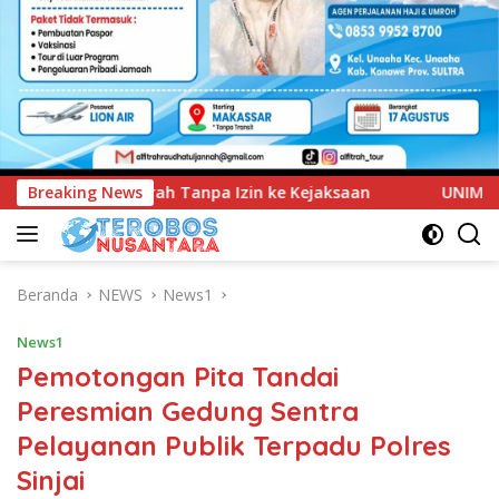
 Kejaksaan
Breaking News
UNIMEN Tambah Delapan Program Studi Baru
Beranda
NEWS
News1
News1
Pemotongan Pita Tandai
Peresmian Gedung Sentra
Pelayanan Publik Terpadu Polres
Sinjai