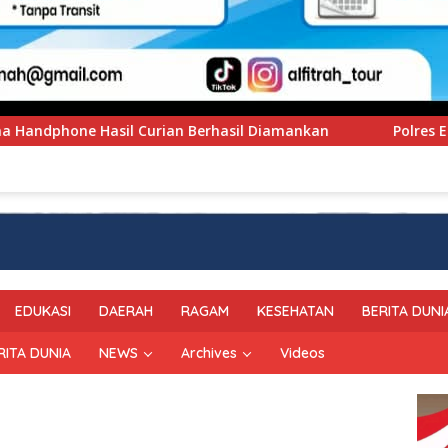
il Diamankan
Polres Enrekang Sambut Kapolres Baru D
EDUKASI
DAERAH
RAGAM
KESEHATAN
BERITA DUNI
RITA DUNIA
NEWS
Archives
Videos