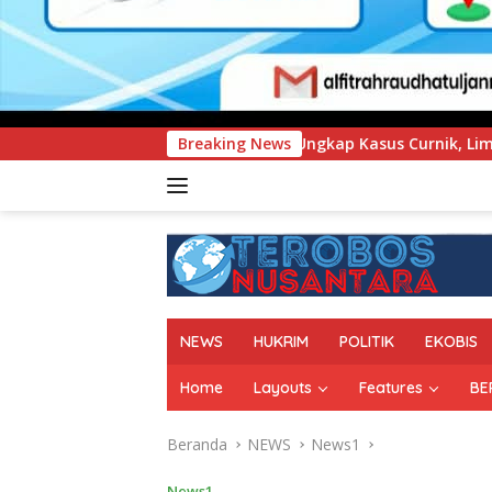
dari Ungkap Kasus Curnik, Lima Handphone Hasil Curian Berhas
Breaking News
NEWS
HUKRIM
POLITIK
EKOBIS
Home
Layouts
Features
BE
Beranda
NEWS
News1
News1