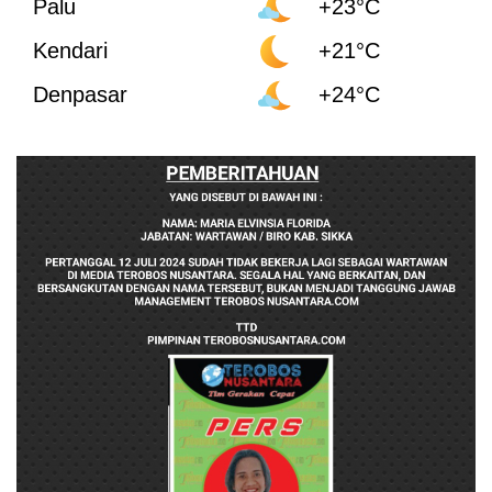
Palu
+23°C
Kendari
+21°C
Denpasar
+24°C