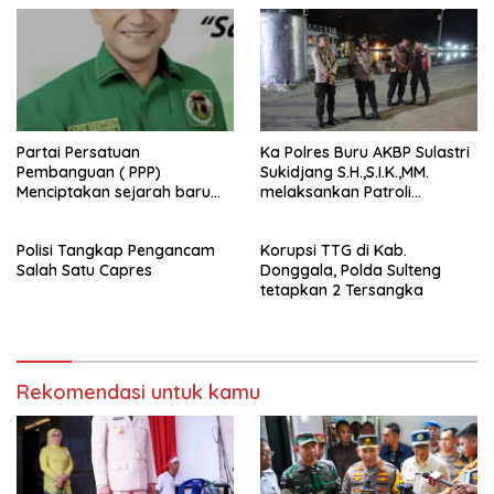
Partai Persatuan
Ka Polres Buru AKBP Sulastri
Pembanguan ( PPP)
Sukidjang S.H.,S.I.K.,MM.
Menciptakan sejarah baru
melaksankan Patroli
sebagai pemenang Pemilu
beberapa titik dalam kota
2024-2029. Di kabupaten
Namlea .
Polisi Tangkap Pengancam
Korupsi TTG di Kab.
Buru (Namlea).
Salah Satu Capres
Donggala, Polda Sulteng
tetapkan 2 Tersangka
Rekomendasi untuk kamu