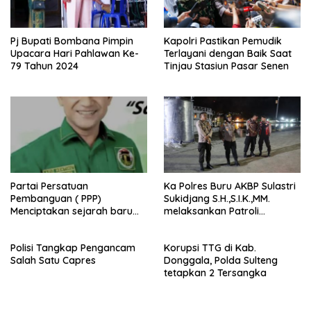
Pj Bupati Bombana Pimpin
Kapolri Pastikan Pemudik
Upacara Hari Pahlawan Ke-
Terlayani dengan Baik Saat
79 Tahun 2024
Tinjau Stasiun Pasar Senen
Partai Persatuan
Ka Polres Buru AKBP Sulastri
Pembanguan ( PPP)
Sukidjang S.H.,S.I.K.,MM.
Menciptakan sejarah baru
melaksankan Patroli
sebagai pemenang Pemilu
beberapa titik dalam kota
2024-2029. Di kabupaten
Namlea .
Polisi Tangkap Pengancam
Korupsi TTG di Kab.
Buru (Namlea).
Salah Satu Capres
Donggala, Polda Sulteng
tetapkan 2 Tersangka