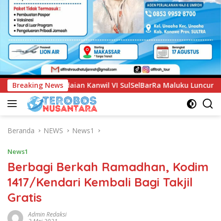
SulSelBarRa Maluku Luncurkan Program PANDE EMAS untuk Per
Breaking News
Beranda
NEWS
News1
News1
Berbagi Berkah Ramadhan, Kodim
1417/Kendari Kembali Bagi Takjil
Gratis
Admin Redaksi