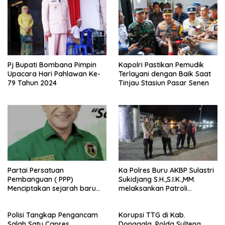
Pj Bupati Bombana Pimpin
Kapolri Pastikan Pemudik
Upacara Hari Pahlawan Ke-
Terlayani dengan Baik Saat
79 Tahun 2024
Tinjau Stasiun Pasar Senen
Partai Persatuan
Ka Polres Buru AKBP Sulastri
Pembanguan ( PPP)
Sukidjang S.H.,S.I.K.,MM.
Menciptakan sejarah baru
melaksankan Patroli
sebagai pemenang Pemilu
beberapa titik dalam kota
2024-2029. Di kabupaten
Namlea .
Polisi Tangkap Pengancam
Korupsi TTG di Kab.
Buru (Namlea).
Salah Satu Capres
Donggala, Polda Sulteng