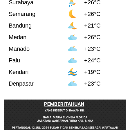
Surabaya
+26°C
Semarang
+26°C
Bandung
+21°C
Medan
+26°C
Manado
+23°C
Palu
+24°C
Kendari
+19°C
Denpasar
+23°C