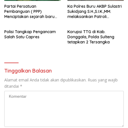
Partai Persatuan
Ka Polres Buru AKBP Sulastri
Pembanguan ( PPP)
Sukidjang S.H.,S.I.K.,MM.
Menciptakan sejarah baru
melaksankan Patroli
sebagai pemenang Pemilu
beberapa titik dalam kota
2024-2029. Di kabupaten
Namlea .
Polisi Tangkap Pengancam
Korupsi TTG di Kab.
Buru (Namlea).
Salah Satu Capres
Donggala, Polda Sulteng
tetapkan 2 Tersangka
Tinggalkan Balasan
Alamat email Anda tidak akan dipublikasikan.
Ruas yang wajib
ditandai
*