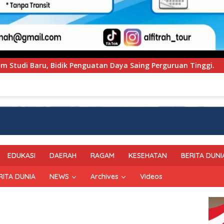
 Saing Perguruan Tinggi.
PT Pegadaian Kanwil VI Sul
EDUKASI
DAERAH
RAGAM
KESEHATAN
BERITA DUNI
RITA DUNIA
NEWS
Archives
Videos