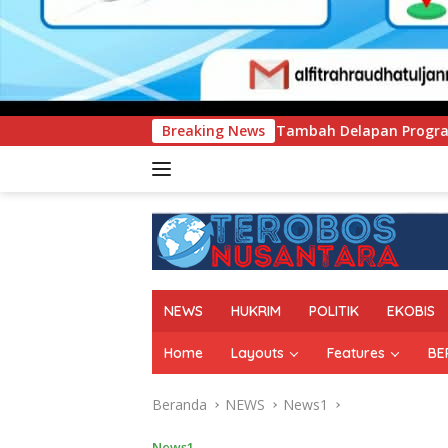
EN Tambah Delapan Program Studi Baru, Bidik Penguatan Daya
Breaking News
NEWS
HUKRIM
POLITIK
EKOBIS
Home
Layouts
Features
BE
Beranda
NEWS
News1
News1