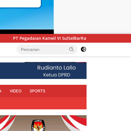
SelBarRa Maluku Luncurkan Program PANDE EMAS untuk Perkua
A
VIDEO
SPORTS