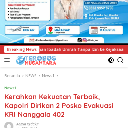
h Tanpa Izin ke Kejaksaan
Breaking News
UNIMEN Tambah Delapan Pro
Beranda
NEWS
News1
News1
Kerahkan Kekuatan Terbaik,
Kapolri Dirikan 2 Posko Evakuasi
KRI Nanggala 402
Admin Redaksi