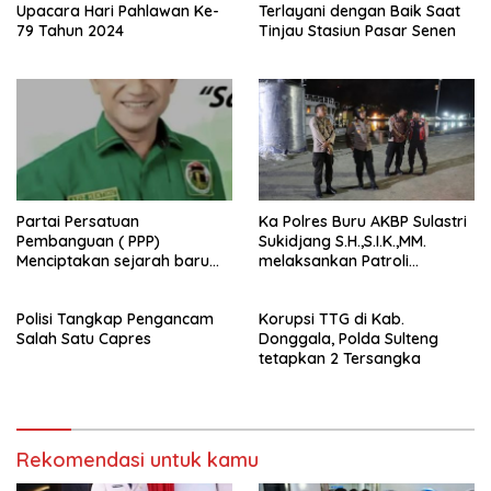
Upacara Hari Pahlawan Ke-
Terlayani dengan Baik Saat
79 Tahun 2024
Tinjau Stasiun Pasar Senen
Partai Persatuan
Ka Polres Buru AKBP Sulastri
Pembanguan ( PPP)
Sukidjang S.H.,S.I.K.,MM.
Menciptakan sejarah baru
melaksankan Patroli
sebagai pemenang Pemilu
beberapa titik dalam kota
2024-2029. Di kabupaten
Namlea .
Polisi Tangkap Pengancam
Korupsi TTG di Kab.
Buru (Namlea).
Salah Satu Capres
Donggala, Polda Sulteng
tetapkan 2 Tersangka
Rekomendasi untuk kamu