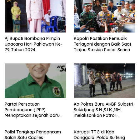
Pj Bupati Bombana Pimpin
Kapolri Pastikan Pemudik
Upacara Hari Pahlawan Ke-
Terlayani dengan Baik Saat
79 Tahun 2024
Tinjau Stasiun Pasar Senen
Partai Persatuan
Ka Polres Buru AKBP Sulastri
Pembanguan ( PPP)
Sukidjang S.H.,S.I.K.,MM.
Menciptakan sejarah baru
melaksankan Patroli
sebagai pemenang Pemilu
beberapa titik dalam kota
2024-2029. Di kabupaten
Namlea .
Polisi Tangkap Pengancam
Korupsi TTG di Kab.
Buru (Namlea).
Salah Satu Capres
Donggala, Polda Sulteng