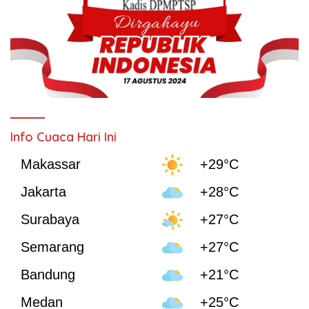
Info Cuaca Hari Ini
Makassar
+29°C
Jakarta
+28°C
Surabaya
+27°C
Semarang
+27°C
Bandung
+21°C
Medan
+25°C