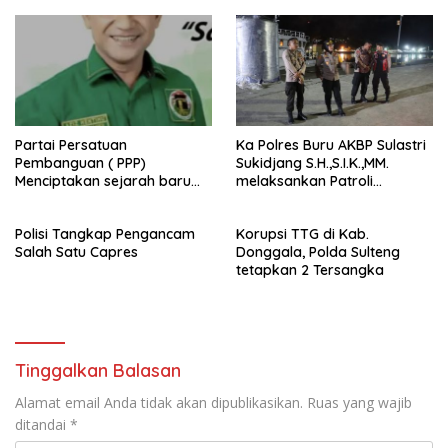
Partai Persatuan
Ka Polres Buru AKBP Sulastri
Pembanguan ( PPP)
Sukidjang S.H.,S.I.K.,MM.
Menciptakan sejarah baru
melaksankan Patroli
sebagai pemenang Pemilu
beberapa titik dalam kota
2024-2029. Di kabupaten
Namlea .
Polisi Tangkap Pengancam
Korupsi TTG di Kab.
Buru (Namlea).
Salah Satu Capres
Donggala, Polda Sulteng
tetapkan 2 Tersangka
Tinggalkan Balasan
Alamat email Anda tidak akan dipublikasikan.
Ruas yang wajib
ditandai
*