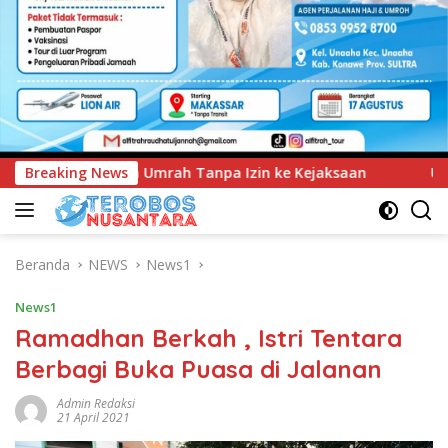
n ke Kejaksaan
Breaking News
UNIMEN Tambah Delapan Program Studi 
Beranda
NEWS
News1
News1
Ramadhan Berkah , Istri Tentara
Berbagi Buka Puasa di Jalanan
Admin Redaksi
21 April 2021