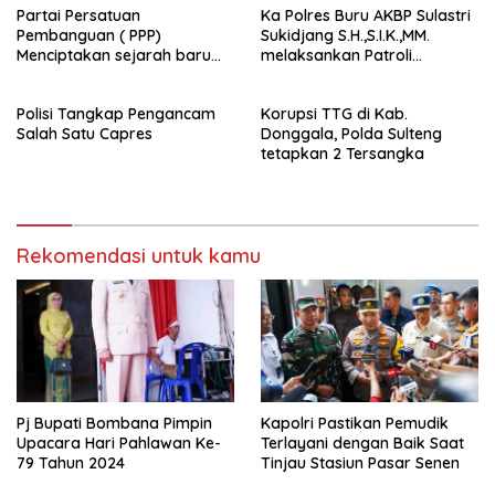
Partai Persatuan
Ka Polres Buru AKBP Sulastri
Pembanguan ( PPP)
Sukidjang S.H.,S.I.K.,MM.
Menciptakan sejarah baru
melaksankan Patroli
sebagai pemenang Pemilu
beberapa titik dalam kota
2024-2029. Di kabupaten
Namlea .
Polisi Tangkap Pengancam
Korupsi TTG di Kab.
Buru (Namlea).
Salah Satu Capres
Donggala, Polda Sulteng
tetapkan 2 Tersangka
Rekomendasi untuk kamu
Pj Bupati Bombana Pimpin
Kapolri Pastikan Pemudik
Upacara Hari Pahlawan Ke-
Terlayani dengan Baik Saat
79 Tahun 2024
Tinjau Stasiun Pasar Senen