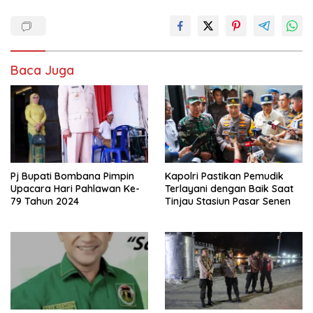
Baca Juga
Pj Bupati Bombana Pimpin
Kapolri Pastikan Pemudik
Upacara Hari Pahlawan Ke-
Terlayani dengan Baik Saat
79 Tahun 2024
Tinjau Stasiun Pasar Senen