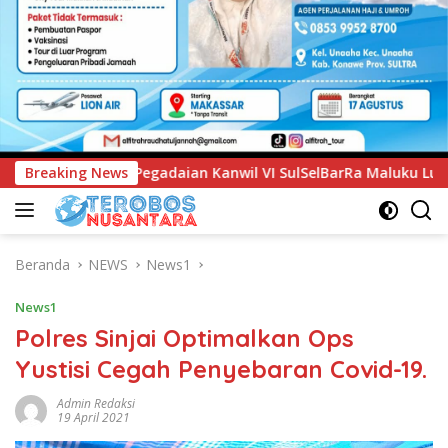
l VI SulSelBarRa Maluku Luncurkan Program PANDE EMAS untu
Breaking News
Beranda
NEWS
News1
News1
Polres Sinjai Optimalkan Ops
Yustisi Cegah Penyebaran Covid-19.
Admin Redaksi
19 April 2021