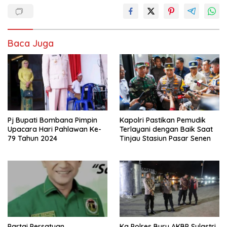
Baca Juga
Pj Bupati Bombana Pimpin
Kapolri Pastikan Pemudik
Upacara Hari Pahlawan Ke-
Terlayani dengan Baik Saat
79 Tahun 2024
Tinjau Stasiun Pasar Senen
Partai Persatuan
Ka Polres Buru AKBP Sulastri