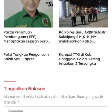
Partai Persatuan
Ka Polres Buru AKBP Sulastri
Pembanguan ( PPP)
Sukidjang S.H.,S.I.K.,MM.
Menciptakan sejarah baru
melaksankan Patroli
sebagai pemenang Pemilu
beberapa titik dalam kota
2024-2029. Di kabupaten
Namlea .
Polisi Tangkap Pengancam
Korupsi TTG di Kab.
Buru (Namlea).
Salah Satu Capres
Donggala, Polda Sulteng
tetapkan 2 Tersangka
Tinggalkan Balasan
Alamat email Anda tidak akan dipublikasikan.
Ruas yang wajib
ditandai
*