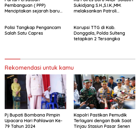
Pembanguan ( PPP)
Sukidjang S.H.,S.I.K.,MM.
Menciptakan sejarah baru
melaksankan Patroli
sebagai pemenang Pemilu
beberapa titik dalam kota
2024-2029. Di kabupaten
Namlea .
Polisi Tangkap Pengancam
Korupsi TTG di Kab.
Buru (Namlea).
Salah Satu Capres
Donggala, Polda Sulteng
tetapkan 2 Tersangka
Rekomendasi untuk kamu
Pj Bupati Bombana Pimpin
Kapolri Pastikan Pemudik
Upacara Hari Pahlawan Ke-
Terlayani dengan Baik Saat
79 Tahun 2024
Tinjau Stasiun Pasar Senen