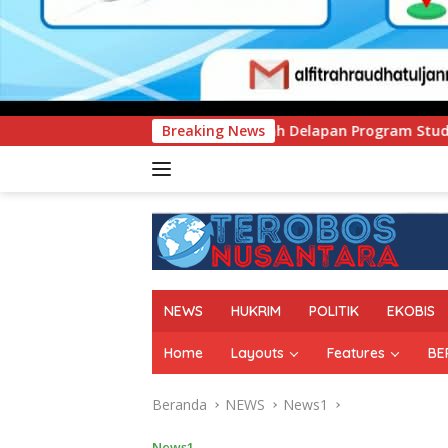
 Delapan Program Studi Baru, Bidik Penguatan Daya Saing Pe
Breaking News
NEWS
HUKRIM
POLITIK
EKOBIS
Home
Layouts
Features
BE
Beranda
NEWS
News1
News1