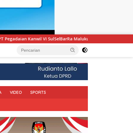
 Maluku Luncurkan Program PANDE EMAS untuk Perkuat Pemberd
A
VIDEO
SPORTS