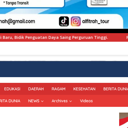
rguruan Tinggi.
PT Pegadaian Kanwil VI SulSelBarRa
EDUKASI
DAERAH
RAGAM
KESEHATAN
BERITA DUNI
RITA DUNIA
NEWS
Archives
Videos