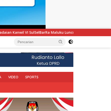
ku Luncurkan Program PANDE EMAS untuk Perkuat Pemberdayaa
A
VIDEO
SPORTS