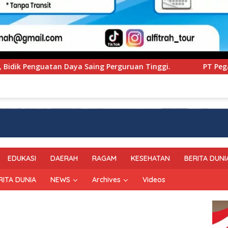
an Tinggi.
PT Pegadaian Kanwil VI SulSelBarRa Malu
EDUKASI
DAERAH
RAGAM
KESEHATAN
BERITA DUNI
RITA DUNIA
NEWS
Archives
Videos