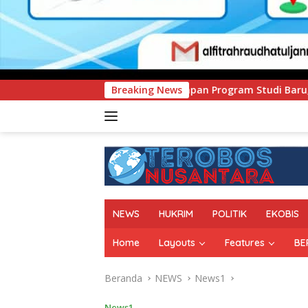
apan Program Studi Baru, Bidik Penguatan Daya Saing Perguru
Breaking News
NEWS
HUKRIM
POLITIK
EKOBIS
Home
Layouts
Features
BE
Beranda
NEWS
News1
News1