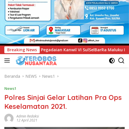
il VI SulSelBarRa Maluku Luncurkan Program PANDE EMAS unt
Breaking News
Beranda
NEWS
News1
News1
Polres Sinjai Gelar Latihan Pra Ops
Keselamatan 2021.
Admin Redaksi
12 April 2021