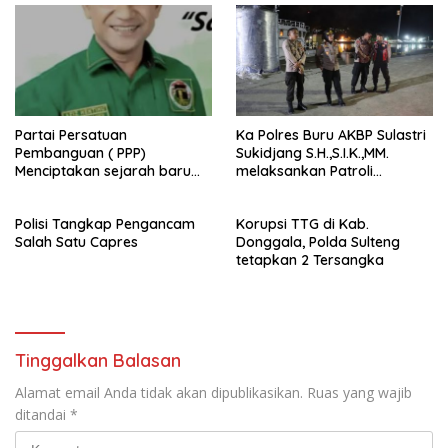
Partai Persatuan
Ka Polres Buru AKBP Sulastri
Pembanguan ( PPP)
Sukidjang S.H.,S.I.K.,MM.
Menciptakan sejarah baru
melaksankan Patroli
sebagai pemenang Pemilu
beberapa titik dalam kota
2024-2029. Di kabupaten
Namlea .
Polisi Tangkap Pengancam
Korupsi TTG di Kab.
Buru (Namlea).
Salah Satu Capres
Donggala, Polda Sulteng
tetapkan 2 Tersangka
Tinggalkan Balasan
Alamat email Anda tidak akan dipublikasikan.
Ruas yang wajib
ditandai
*