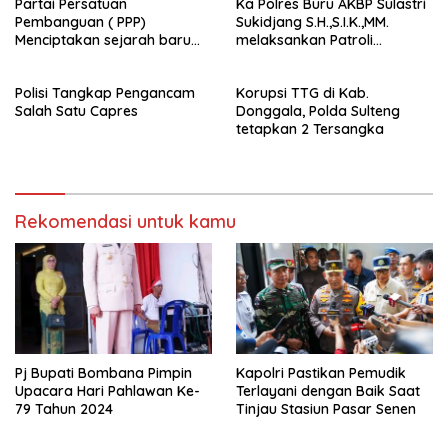
Partai Persatuan
Ka Polres Buru AKBP Sulastri
Pembanguan ( PPP)
Sukidjang S.H.,S.I.K.,MM.
Menciptakan sejarah baru
melaksankan Patroli
sebagai pemenang Pemilu
beberapa titik dalam kota
2024-2029. Di kabupaten
Namlea .
Polisi Tangkap Pengancam
Korupsi TTG di Kab.
Buru (Namlea).
Salah Satu Capres
Donggala, Polda Sulteng
tetapkan 2 Tersangka
Rekomendasi untuk kamu
Pj Bupati Bombana Pimpin
Kapolri Pastikan Pemudik
Upacara Hari Pahlawan Ke-
Terlayani dengan Baik Saat
79 Tahun 2024
Tinjau Stasiun Pasar Senen