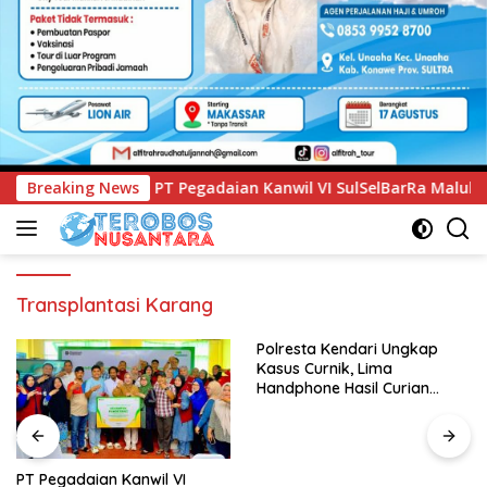
ian Kanwil VI SulSelBarRa Maluku Luncurkan Program PANDE 
Breaking News
Transplantasi Karang
Polresta Kendari Ungkap
Kasus Curnik, Lima
Handphone Hasil Curian
Berhasil Diamankan
PT Pegadaian Kanwil VI