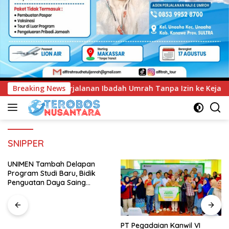
adah Umrah Tanpa Izin ke Kejaksaan
Breaking News
UNIMEN Tambah De
SNIPPER
UNIMEN Tambah Delapan
Program Studi Baru, Bidik
Penguatan Daya Saing
Perguruan Tinggi.
PT Pegadaian Kanwil VI