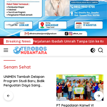
Ibadah Umrah Tanpa Izin ke Kejaksaan
Breaking News
UNIMEN Tambah 
Senam Sehat
UNIMEN Tambah Delapan
Program Studi Baru, Bidik
Penguatan Daya Saing
Perguruan Tinggi.
PT Pegadaian Kanwil VI