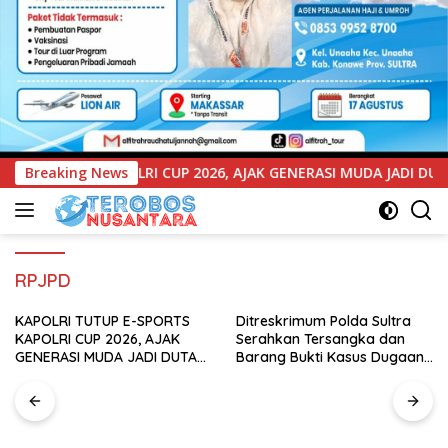
6, AJAK GENERASI MUDA JADI DUTA KAMTIBMAS DAN AKTIF LAPO
Breaking News
RPJPD
Ditreskrimum Polda Sultra
UNIMEN Tambah Delapan
Serahkan Tersangka dan
Program Studi Baru, Bidik
Barang Bukti Kasus Dugaan
Penguatan Daya Saing
Penyelenggaraan Perjalanan
Perguruan Tinggi.
0
Ibadah Umrah Tanpa Izin ke
Kejaksaan