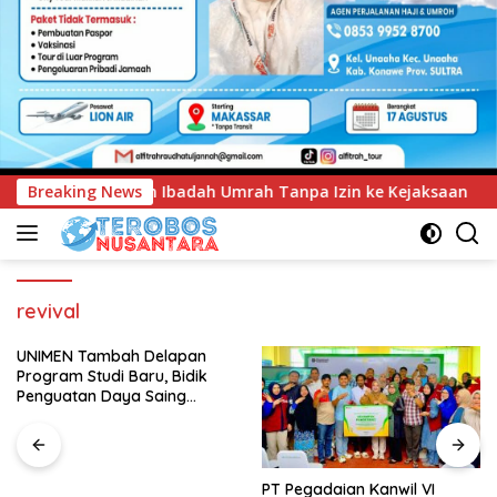
rah Tanpa Izin ke Kejaksaan
Breaking News
UNIMEN Tambah Delapan P
revival
UNIMEN Tambah Delapan
Program Studi Baru, Bidik
Penguatan Daya Saing
Perguruan Tinggi.
PT Pegadaian Kanwil VI