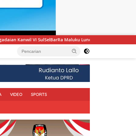
a Maluku Luncurkan Program PANDE EMAS untuk Perkuat Pembe
A
VIDEO
SPORTS