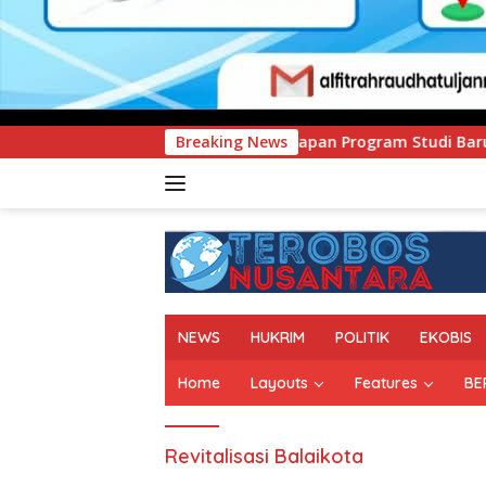
h Delapan Program Studi Baru, Bidik Penguatan Daya Saing P
Breaking News
NEWS
HUKRIM
POLITIK
EKOBIS
Home
Layouts
Features
BE
Revitalisasi Balaikota