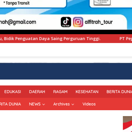
erguruan Tinggi.
PT Pegadaian Kanwil VI SulSelBarR
EDUKASI
DAERAH
RAGAM
KESEHATAN
BERITA DUNI
RITA DUNIA
NEWS
Archives
Videos