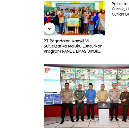
bah Delapan
Polresta
i Baru, Bidik
Curnik, 
Daya Saing
Curian B
nggi.
PT Pegadaian Kanwil VI
SulSelBarRa Maluku Luncurkan
Program PANDE EMAS untuk
Perkuat Pemberdayaan
Masyarakat