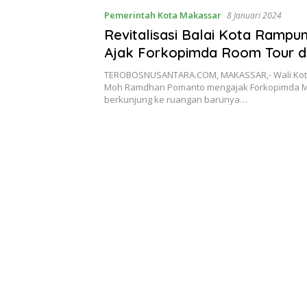
Pemerintah Kota Makassar
8 Januari 2024
Revitalisasi Balai Kota Rampu
Ajak Forkopimda Room Tour d
Bareng
TEROBOSNUSANTARA.COM, MAKASSAR,- Wali Kot
Moh Ramdhan Pomanto mengajak Forkopimda 
berkunjung ke ruangan barunya…