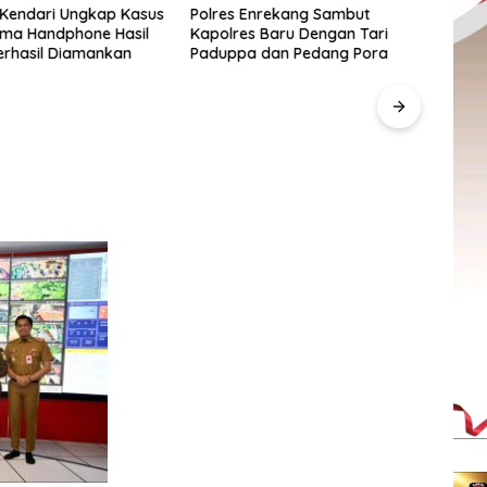
 Kendari Ungkap Kasus
Polres Enrekang Sambut
Lima Handphone Hasil
Kapolres Baru Dengan Tari
erhasil Diamankan
Paduppa dan Pedang Pora
Pegad
SulS
“Anak
Berd
UMKM