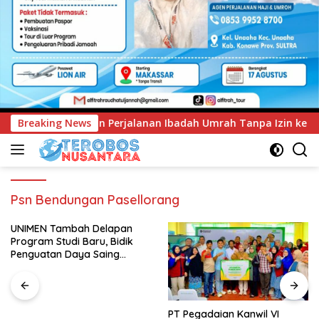
an Ibadah Umrah Tanpa Izin ke Kejaksaan
Breaking News
UNIMEN Tamb
Psn Bendungan Pasellorang
UNIMEN Tambah Delapan
Program Studi Baru, Bidik
Penguatan Daya Saing
Perguruan Tinggi.
PT Pegadaian Kanwil VI