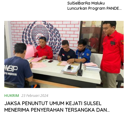
SulSelBarRa Maluku
Luncurkan Program PANDE
EMAS untuk Perkuat
Pemberdayaan Masyarakat
HUKRIM
23 Februari 2024
JAKSA PENUNTUT UMUM KEJATI SULSEL
MENERIMA PENYERAHAN TERSANGKA DAN
BARANG BUKTI DARI PENYIDIK KORUPSI DUGAAN
MAFIA TANAH PADA KEGIATAN PEMBAYARAN