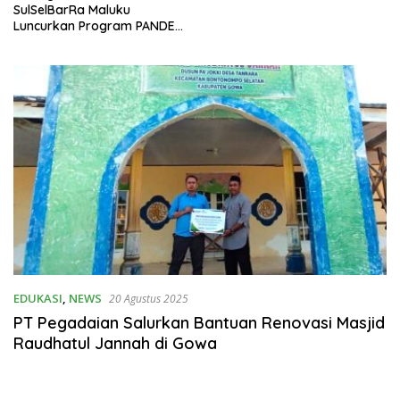
SulSelBarRa Maluku
Luncurkan Program PANDE
EMAS untuk Perkuat
Pemberdayaan Masyarakat
EDUKASI
,
NEWS
20 Agustus 2025
PT Pegadaian Salurkan Bantuan Renovasi Masjid
Raudhatul Jannah di Gowa