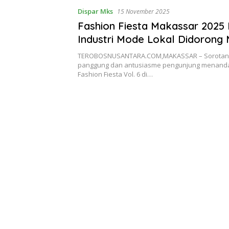
Dispar Mks
15 November 2025
Fashion Fiesta Makassar 2025 
Industri Mode Lokal Didorong 
Kompetitif
TEROBOSNUSANTARA.COM,MAKASSAR – Sorotan
panggung dan antusiasme pengunjung menanda
Fashion Fiesta Vol. 6 di…