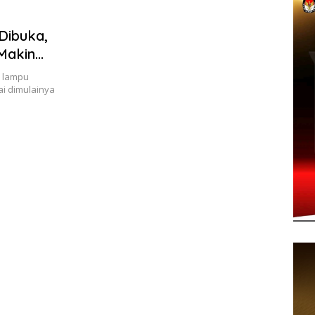
Dibuka,
Makin
 lampu
i dimulainya