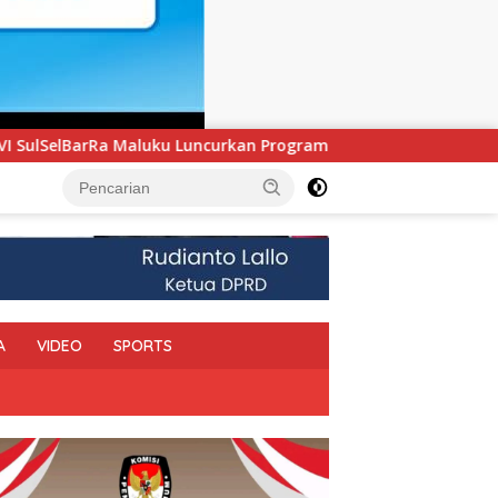
rkan Program PANDE EMAS untuk Perkuat Pemberdayaan Masyara
A
VIDEO
SPORTS