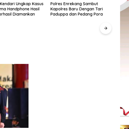
 Kendari Ungkap Kasus
Polres Enrekang Sambut
Lima Handphone Hasil
Kapolres Baru Dengan Tari
erhasil Diamankan
Paduppa dan Pedang Pora
Pegad
SulS
“Anak
Berd
UMKM