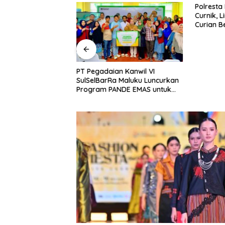
bah Delapan
Polresta
i Baru, Bidik
Curnik, 
Daya Saing
Curian B
nggi.
PT Pegadaian Kanwil VI
SulSelBarRa Maluku Luncurkan
Program PANDE EMAS untuk
Perkuat Pemberdayaan
Masyarakat