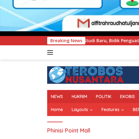
ram Studi Baru, Bidik Penguatan Daya Saing Perguruan Tingg
Breaking News
NEWS
HUKRIM
POLITIK
EKOBIS
Home
Layouts
Features
BE
Phinisi Point Mall