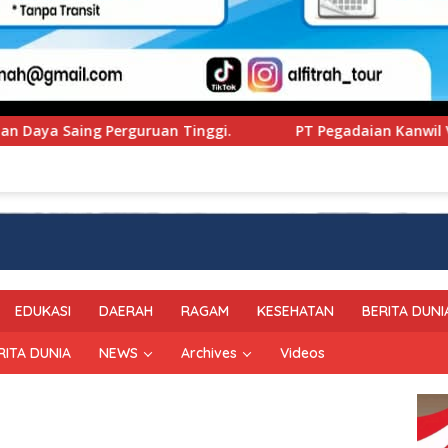
i.
PT Pegadaian Kanwil VI SulSelBarRa Maluku Luncu
EDUKASI
DAERAH
RAGAM
KESEHATAN
BERITA DUNI
RITA DUNIA
NEWS
Archives
Videos