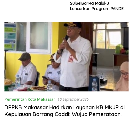
SulSelBarRa Maluku
Luncurkan Program PANDE
EMAS untuk Perkuat
Pemberdayaan Masyarakat
Pemerintah Kota Makassar
10 September 2025
DPPKB Makassar Hadirkan Layanan KB MKJP di
Kepulauan Barrang Caddi: Wujud Pemerataan
Akses Kesehatan