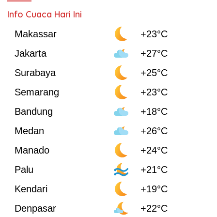
Info Cuaca Hari Ini
Makassar
+23°C
Jakarta
+27°C
Surabaya
+25°C
Semarang
+23°C
Bandung
+18°C
Medan
+26°C
Manado
+24°C
Palu
+21°C
Kendari
+19°C
Denpasar
+22°C