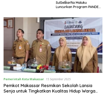
SulSelBarRa Maluku
Luncurkan Program PANDE
EMAS untuk Perkuat
Pemberdayaan Masyarakat
Pemerintah Kota Makassar
15 September 2025
Pemkot Makassar Resmikan Sekolah Lansia
Senja untuk Tingkatkan Kualitas Hidup Warga
Usia Emas