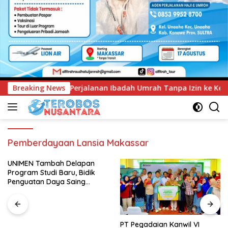
Ibadah Umrah Tanpa Izin ke Kejaksaan
Breaking News
UNIMEN Tambah 
Pemberdayaan Lansia Makassar
UNIMEN Tambah Delapan
Program Studi Baru, Bidik
Penguatan Daya Saing
Perguruan Tinggi.
PT Pegadaian Kanwil VI