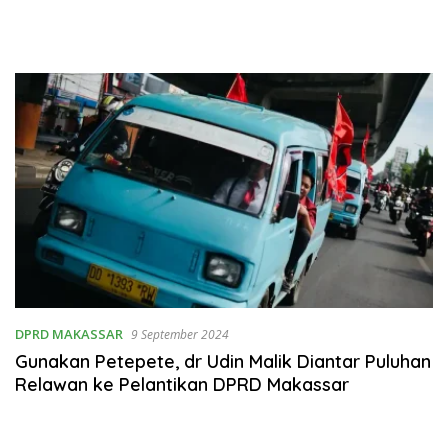
SulSelBarra Maluku
Wujudkan “Anak Berkarya,
Keluarga Berdaya” Lewat
Pameran UMKM dan Bazar
Emas
DPRD MAKASSAR
9 September 2024
Gunakan Petepete, dr Udin Malik Diantar Puluhan
Relawan ke Pelantikan DPRD Makassar