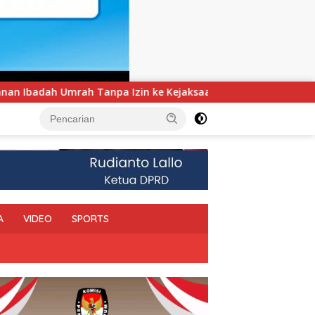
 Kejaksaan
UNIMEN Tambah Delapan Program Studi Baru
A
VIDEO
SPORTS