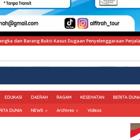
ugaan Penyelenggaraan Perjalanan Ibadah Umrah Tanpa Izin ke
EDUKASI
DAERAH
RAGAM
KESEHATAN
BERITA DUNI
RITA DUNIA
NEWS
Archives
Videos