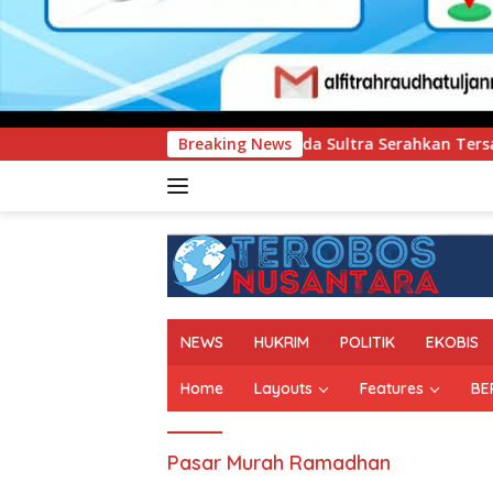
um Polda Sultra Serahkan Tersangka dan Barang Bukti Kasus D
Breaking News
NEWS
HUKRIM
POLITIK
EKOBIS
Home
Layouts
Features
BE
Pasar Murah Ramadhan