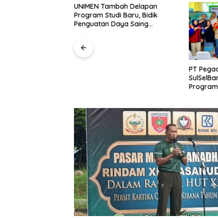
m Polda Sultra
UNIMEN Tambah Delapan
ersangka dan
Program Studi Baru, Bidik
i Kasus Dugaan
Penguatan Daya Saing
raan Perjalanan
Perguruan Tinggi.
h Tanpa Izin ke
PT Pegad
SulSelBa
Program
Perkuat
Masyara