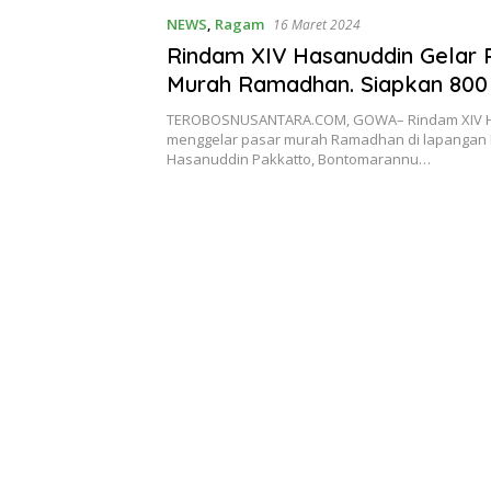
NEWS
,
Ragam
16 Maret 2024
Rindam XIV Hasanuddin Gelar 
Murah Ramadhan. Siapkan 800
Beras
TEROBOSNUSANTARA.COM, GOWA– Rindam XIV 
menggelar pasar murah Ramadhan di lapangan
Hasanuddin Pakkatto, Bontomarannu…