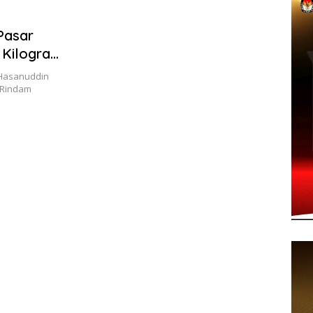
Pasar
 Kilogram
Hasanuddin
 Rindam