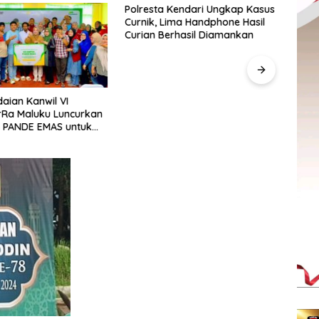
Polresta Kendari Ungkap Kasus
Polr
Curnik, Lima Handphone Hasil
Kapol
Curian Berhasil Diamankan
Padu
aian Kanwil VI
rRa Maluku Luncurkan
 PANDE EMAS untuk
 Pemberdayaan
kat