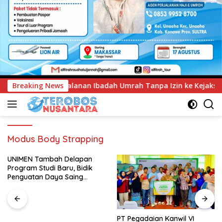
dah Umrah Tanpa Izin ke Kejaksaan
Breaking News
UNIMEN Tambah Del
Modus Body Strapping
UNIMEN Tambah Delapan
Program Studi Baru, Bidik
Penguatan Daya Saing
Perguruan Tinggi.
PT Pegadaian Kanwil VI