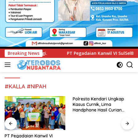
PT Pegadaian Kanwil VI SulSelBarRa Maluku Luncurkan Pro
Breaking News
#KALLA #NIPAH
Polresta Kendari Ungkap
Kasus Curnik, Lima
Handphone Hasil Curian
Berhasil Diamankan
PT Pegadaian Kanwil VI