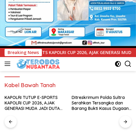
CUP 2026, AJAK GENERASI MUDA JADI DUTA KAMTIBMAS DAN AKT
Breaking News
Kabel Bawah Tanah
KAPOLRI TUTUP E-SPORTS
Ditreskrimum Polda Sultra
KAPOLRI CUP 2026, AJAK
Serahkan Tersangka dan
GENERASI MUDA JADI DUTA
Barang Bukti Kasus Dugaan
KAMTIBMAS DAN AKTIF
Penyelenggaraan Perjalanan
LAPORKAN GANGGUAN KE 110
Ibadah Umrah Tanpa Izin ke
Kejaksaan