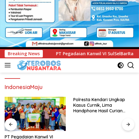
Pegadaian Kanwil VI SulSelBarRa Maluku Luncurkan Program 
Breaking News
IndonesiaMaju
Polresta Kendari Ungkap
Kasus Curnik, Lima
Handphone Hasil Curian
Berhasil Diamankan
PT Pegadaian Kanwil VI