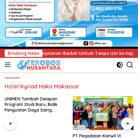
badah Umrah Tanpa Izin ke Kejaksaan
Breaking News
UNIMEN Tambah De
Hotel Kyriad Haka Makassar
UNIMEN Tambah Delapan
Program Studi Baru, Bidik
Penguatan Daya Saing
Perguruan Tinggi.
PT Pegadaian Kanwil VI