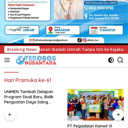
ah Umrah Tanpa Izin ke Kejaksaan
Breaking News
UNIMEN Tambah Dela
Hari Pramuka ke-61
UNIMEN Tambah Delapan
Program Studi Baru, Bidik
Penguatan Daya Saing
Perguruan Tinggi.
PT Pegadaian Kanwil VI