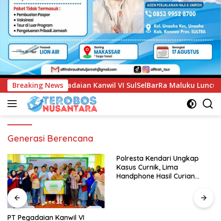
aian Kanwil VI SulSelBarRa Maluku Luncurkan Program PANDE 
Breaking News
Generasi Berencana
Polresta Kendari Ungkap
Kasus Curnik, Lima
Handphone Hasil Curian
Berhasil Diamankan
PT Pegadaian Kanwil VI