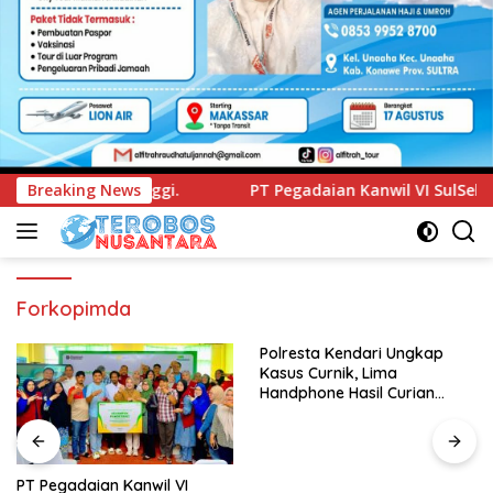
PT Pegadaian Kanwil VI SulSelBarRa Maluku Luncurkan Pr
Breaking News
Forkopimda
Polresta Kendari Ungkap
Kasus Curnik, Lima
Handphone Hasil Curian
Berhasil Diamankan
PT Pegadaian Kanwil VI