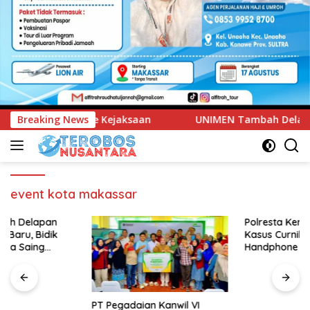
n
Breaking News
UNIMEN Tambah Delapan Program Studi Baru, Bidik P
event kota makassar
Polresta Kendari Ungkap
Kasus Curnik, Lima
Handphone Hasil Curian
Berhasil Diamankan
PT Pegadaian Kanwil VI