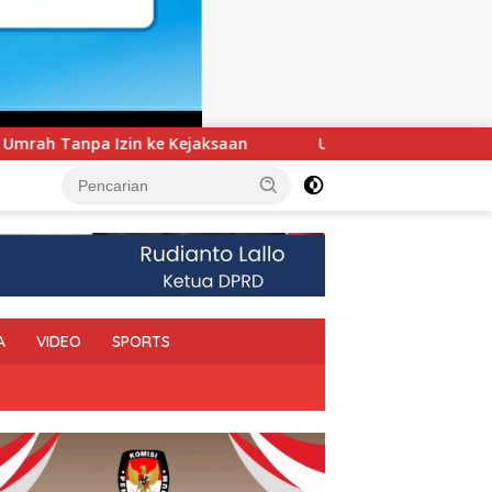
UNIMEN Tambah Delapan Program Studi Baru, Bidik Pengu
A
VIDEO
SPORTS