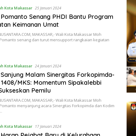
h Kota Makassar
25 Januari 2024
 Pomanto Senang PHDI Bantu Program
atan Keimanan Umat
USANTARA.COM, MAKASSAR,- Wali Kota Makassar Moh
omanto senang dan turut mensupport rangkaian kegiatan
h Kota Makassar
24 Januari 2024
Sanjung Malam Sinergitas Forkopimda-
 1408/MKS: Momentum Sipakalebbi
Sukseskan Pemilu
USANTARA.COM, MAKASSAR,- Wali Kota Makassar Moh
omanto menyanjung acara Sinergitas Forkopimda dan Kodim
…
h Kota Makassar
17 Januari 2024
Harap Pejabat Baru di Kelurahaan