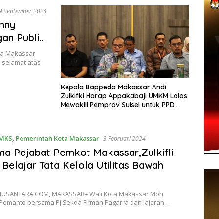
9 September 2024
nny
an Publik
ak
a Makassar
selamat atas
Kepala Bappeda Makassar Andi
Zulkifki Harap Appakabaji UMKM Lolos
Mewakili Pemprov Sulsel untuk PPD
Tingkat Nasional
 MKS
,
Pemerintah Kota Makassar
3 Februari 2024
a Pejabat Pemkot Makassar,Zulkifli
Belajar Tata Kelola Utilitas Bawah
USANTARA.COM, MAKASSAR– Wali Kota Makassar Moh
omanto bersama Pj Sekda Firman Pagarra dan jajaran…