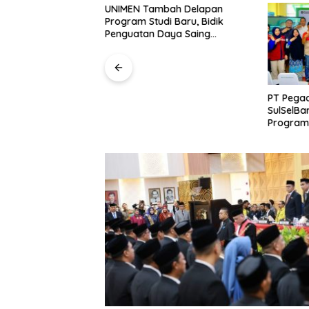
m Polda Sultra
UNIMEN Tambah Delapan
ersangka dan
Program Studi Baru, Bidik
i Kasus Dugaan
Penguatan Daya Saing
raan Perjalanan
Perguruan Tinggi.
h Tanpa Izin ke
PT Pegad
SulSelBa
Program
Perkuat
Masyara