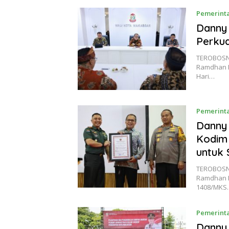
Pemerinta
Danny
Perku
TEROBOSN
Ramdhan P
Hari…
Pemerinta
Danny 
Kodim
untuk 
TEROBOSN
Ramdhan P
1408/MKS
Pemerinta
Danny 