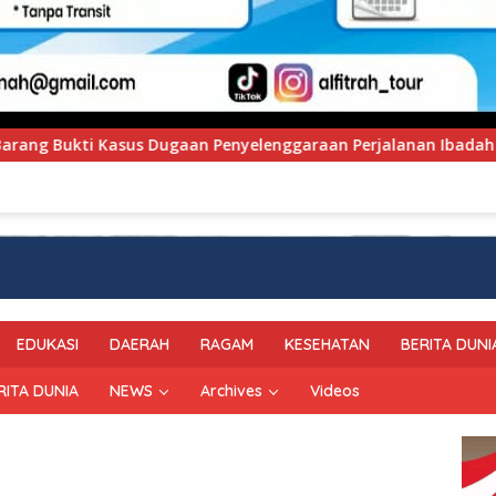
nggaraan Perjalanan Ibadah Umrah Tanpa Izin ke Kejaksaan
EDUKASI
DAERAH
RAGAM
KESEHATAN
BERITA DUNI
RITA DUNIA
NEWS
Archives
Videos