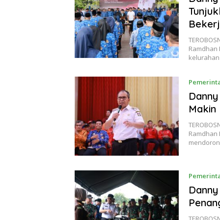
Tunjuk
Beker
TEROBOSN
Ramdhan P
keluraha
Pemerinta
Danny
Makin 
TEROBOSN
Ramdhan P
mendoron
Pemerinta
Danny 
Penan
TEROBOSN