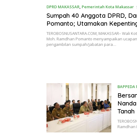
DPRD MAKASSAR
,
Pemerintah Kota Makassar
Sumpah 40 Anggota DPRD, Da
Pomanto; Utamakan Kepenting
dan Sukseskan Pilkada Serent
TEROBOSNUSANTARA.COM, MAKASSAR– Wali Kot
Moh. Ramdhan Pomanto menyampaikan ucapan 
pengambilan sumpah/jabatan para…
BAPPEDA
Bersam
Nanda 
Tanah
TEROBOSN
Ramdhan P