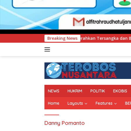
ra Serahkan Tersangka dan Barang Bukti Kasus Dugaan Penyele
Breaking News
NEWS
HUKRIM
POLITIK
EKOBIS
Home
Layouts
Features
BE
Danny Pomanto