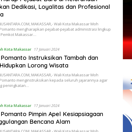
kan Dedikasi, Loyalitas dan Profesional
ja
USANTARA.COM, MAKASSAR,- Wali Kota Makassar Moh
omanto mengharapkan pejabat-pejabat administrasi lingkup
n Pemkot Makassar…
h Kota Makassar
17 Januari 2024
 Pomanto Instruksikan Tambah dan
Hidupkan Lorong Wisata
USANTARA.COM, MAKASSAR,- Wali Kota Makassar Moh
omanto menginstruksikan kepada seluruh jajarannya agar
g peningkatan…
h Kota Makassar
17 Januari 2024
Pomanto Pimpin Apel Kesiapsiagaan
ggulangan Bencana Alam
USANTARA.COM, MAKASSAR,- Wali Kota Makassar Moh