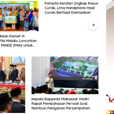
Polresta Kendari Ungkap Kasus
Polr
Curnik, Lima Handphone Hasil
Kapol
Curian Berhasil Diamankan
Padu
aian Kanwil VI
rRa Maluku Luncurkan
 PANDE EMAS untuk
 Pemberdayaan
kat
Kepala Bappeda Makassar Hadiri
Rapat Pembahasan Perwali Soal
Retribusi Pelayanan Persampahan