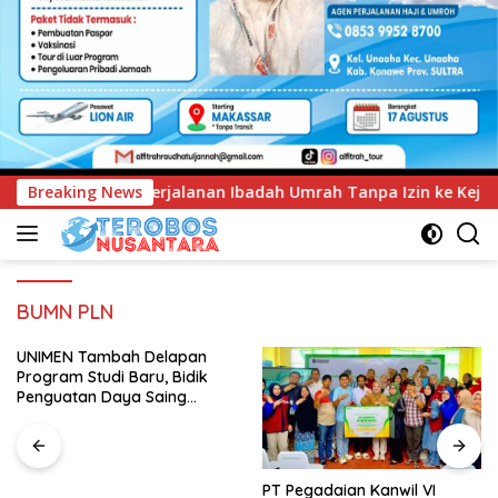
badah Umrah Tanpa Izin ke Kejaksaan
Breaking News
UNIMEN Tambah De
BUMN PLN
UNIMEN Tambah Delapan
Program Studi Baru, Bidik
Penguatan Daya Saing
Perguruan Tinggi.
PT Pegadaian Kanwil VI