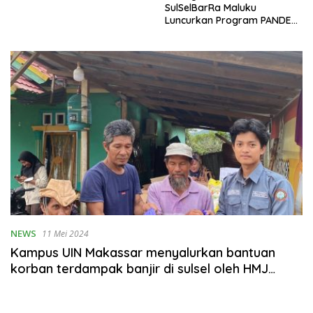
SulSelBarRa Maluku
Luncurkan Program PANDE
EMAS untuk Perkuat
Pemberdayaan Masyarakat
NEWS
11 Mei 2024
Kampus UIN Makassar menyalurkan bantuan
korban terdampak banjir di sulsel oleh HMJ
Teknik Perencanaan Wilayah kota makassar