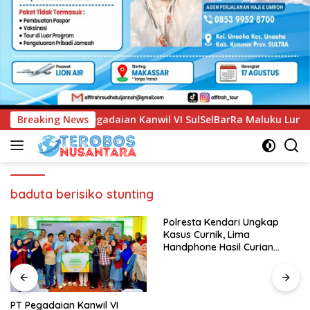
Kanwil VI SulSelBarRa Maluku Luncurkan Program PANDE EMAS
Breaking News
baduta berisiko stunting
Polresta Kendari Ungkap
Kasus Curnik, Lima
Handphone Hasil Curian
Berhasil Diamankan
PT Pegadaian Kanwil VI