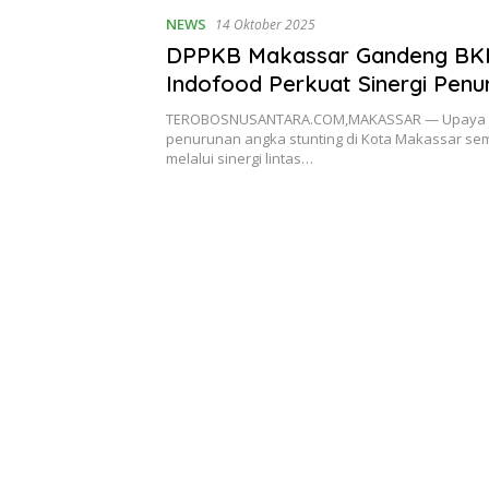
NEWS
14 Oktober 2025
DPPKB Makassar Gandeng BK
Indofood Perkuat Sinergi Penu
Stunting
TEROBOSNUSANTARA.COM,MAKASSAR — Upaya 
penurunan angka stunting di Kota Makassar sem
melalui sinergi lintas…