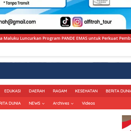
PANDE EMAS untuk Perkuat Pemberdayaan Masyarakat
P
EDUKASI
DAERAH
RAGAM
KESEHATAN
BERITA DUNI
RITA DUNIA
NEWS
Archives
Videos