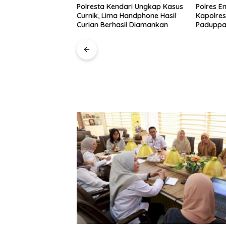
Polresta Kendari Ungkap Kasus
Polres E
Curnik, Lima Handphone Hasil
Kapolres
Curian Berhasil Diamankan
Paduppa
n Kanwil VI
 Maluku Luncurkan
NDE EMAS untuk
mberdayaan