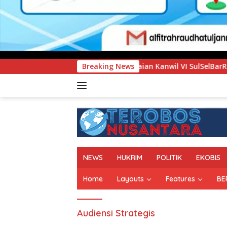
 Pegadaian Kanwil VI SulSelBarRa Maluku Luncurkan Program 
Breaking News
NEWS
HUKRIM
POLITIK
EKOBIS
Home
Layouts
Features
BE
Audiensi Strategis