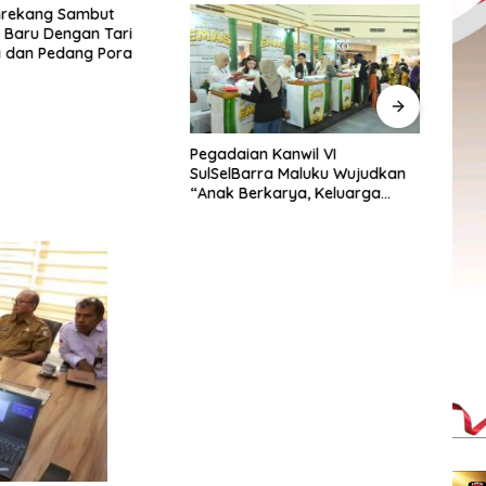
nrekang Sambut
Penca
 Baru Dengan Tari
Sabuk
 dan Pedang Pora
XIV/
Hita
Pegadaian Kanwil VI
SulSelBarra Maluku Wujudkan
“Anak Berkarya, Keluarga
Berdaya” Lewat Pameran
UMKM dan Bazar Emas