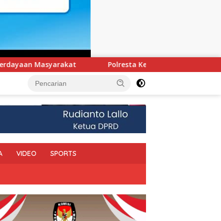
olresta Kendari Ungkap Kasus Curnik, Lima Handphone Hasil Cu
A
VIDEO
SPORTS