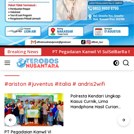
egadaian Kanwil VI SulSelBarRa Maluku Luncurkan Program P
Breaking News
#ariston #juventus #italia # andris2wifi
Polresta Kendari Ungkap
Kasus Curnik, Lima
Handphone Hasil Curian
Berhasil Diamankan
PT Pegadaian Kanwil VI