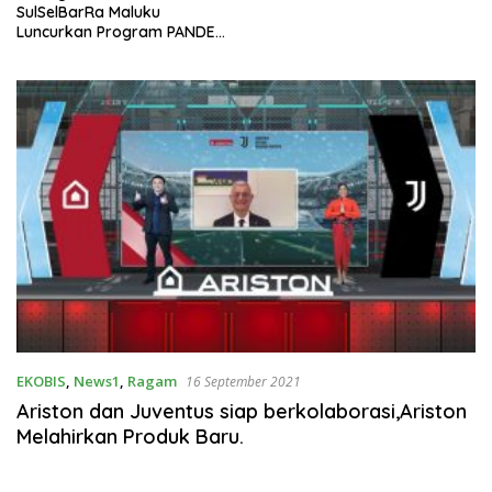
SulSelBarRa Maluku
Luncurkan Program PANDE
EMAS untuk Perkuat
Pemberdayaan Masyarakat
EKOBIS
,
News1
,
Ragam
16 September 2021
Ariston dan Juventus siap berkolaborasi,Ariston
Melahirkan Produk Baru.