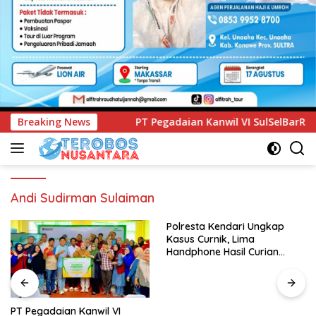
PT Pegadaian Kanwil VI SulSelBarRa Maluku Luncurkan Prog
Breaking News
Andi Sudirman Sulaiman
Polresta Kendari Ungkap
Kasus Curnik, Lima
Handphone Hasil Curian
Berhasil Diamankan
PT Pegadaian Kanwil VI