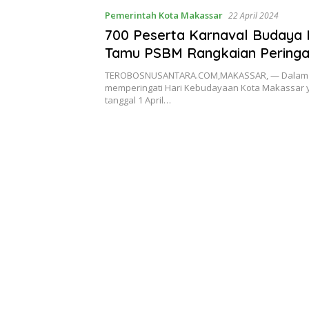
Pemerintah Kota Makassar
22 April 2024
700 Peserta Karnaval Budaya 
Tamu PSBM Rangkaian Peringa
Kebudayaan Makassar
TEROBOSNUSANTARA.COM,MAKASSAR, — Dalam 
memperingati Hari Kebudayaan Kota Makassar 
tanggal 1 April…