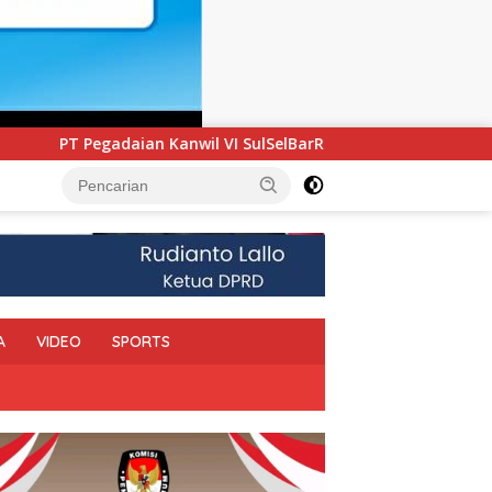
I SulSelBarRa Maluku Luncurkan Program PANDE EMAS untuk P
A
VIDEO
SPORTS