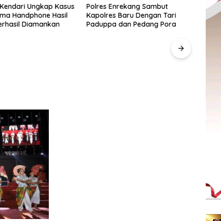
 Kendari Ungkap Kasus
Polres Enrekang Sambut
Lima Handphone Hasil
Kapolres Baru Dengan Tari
erhasil Diamankan
Paduppa dan Pedang Pora
Pegad
SulS
“Anak
Berd
UMKM