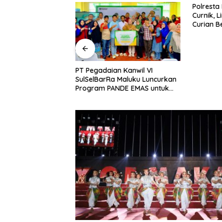
bah Delapan
Polresta
i Baru, Bidik
Curnik, 
Daya Saing
Curian B
nggi.
PT Pegadaian Kanwil VI
SulSelBarRa Maluku Luncurkan
Program PANDE EMAS untuk
Perkuat Pemberdayaan
Masyarakat