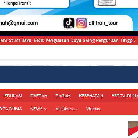
 Daya Saing Perguruan Tinggi.
PT Pegadaian Kanwil V
EDUKASI
DAERAH
RAGAM
KESEHATAN
BERITA DUNI
RITA DUNIA
NEWS
Archives
Videos