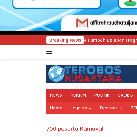
UNIMEN Tambah Delapan Program Studi Baru, Bidik Penguatan
Breaking News
NEWS
HUKRIM
POLITIK
EKOBIS
Home
Layouts
Features
BE
700 peserta Karnaval