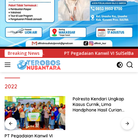
PT Pegadaian Kanwil VI SulSelBarRa Maluku Luncurkan Progr
Breaking News
2022
Polresta Kendari Ungkap
Kasus Curnik, Lima
Handphone Hasil Curian
Berhasil Diamankan
PT Pegadaian Kanwil VI