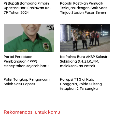
Pj Bupati Bombana Pimpin
Kapolri Pastikan Pemudik
Upacara Hari Pahlawan Ke-
Terlayani dengan Baik Saat
79 Tahun 2024
Tinjau Stasiun Pasar Senen
Partai Persatuan
Ka Polres Buru AKBP Sulastri
Pembanguan ( PPP)
Sukidjang S.H.,S.I.K.,MM.
Menciptakan sejarah baru
melaksankan Patroli
sebagai pemenang Pemilu
beberapa titik dalam kota
2024-2029. Di kabupaten
Namlea .
Polisi Tangkap Pengancam
Korupsi TTG di Kab.
Buru (Namlea).
Salah Satu Capres
Donggala, Polda Sulteng
tetapkan 2 Tersangka
Rekomendasi untuk kamu