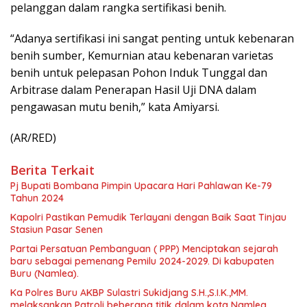
pelanggan dalam rangka sertifikasi benih.
“Adanya sertifikasi ini sangat penting untuk kebenaran
benih sumber, Kemurnian atau kebenaran varietas
benih untuk pelepasan Pohon Induk Tunggal dan
Arbitrase dalam Penerapan Hasil Uji DNA dalam
pengawasan mutu benih,” kata Amiyarsi.
(AR/RED)
Berita Terkait
Pj Bupati Bombana Pimpin Upacara Hari Pahlawan Ke-79
Tahun 2024
Kapolri Pastikan Pemudik Terlayani dengan Baik Saat Tinjau
Stasiun Pasar Senen
Partai Persatuan Pembanguan ( PPP) Menciptakan sejarah
baru sebagai pemenang Pemilu 2024-2029. Di kabupaten
Buru (Namlea).
Ka Polres Buru AKBP Sulastri Sukidjang S.H.,S.I.K.,MM.
melaksankan Patroli beberapa titik dalam kota Namlea .