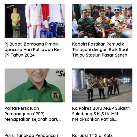
Pj Bupati Bombana Pimpin
Kapolri Pastikan Pemudik
Upacara Hari Pahlawan Ke-
Terlayani dengan Baik Saat
79 Tahun 2024
Tinjau Stasiun Pasar Senen
Partai Persatuan
Ka Polres Buru AKBP Sulastri
Pembanguan ( PPP)
Sukidjang S.H.,S.I.K.,MM.
Menciptakan sejarah baru
melaksankan Patroli
sebagai pemenang Pemilu
beberapa titik dalam kota
2024-2029. Di kabupaten
Namlea .
Polisi Tangkap Pengancam
Korupsi TTG di Kab.
Buru (Namlea).