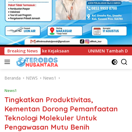
UNIMEN Tambah Delapan Program Studi Baru, Bidik Penguata
Breaking News
Beranda
NEWS
News1
News1
Tingkatkan Produktivitas,
Kementan Dorong Pemanfaatan
Teknologi Molekuler Untuk
Pengawasan Mutu Benih