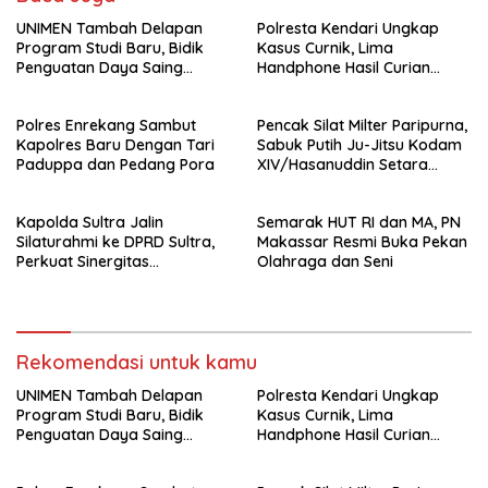
UNIMEN Tambah Delapan
Polresta Kendari Ungkap
Program Studi Baru, Bidik
Kasus Curnik, Lima
Penguatan Daya Saing
Handphone Hasil Curian
Perguruan Tinggi.
Berhasil Diamankan
Polres Enrekang Sambut
Pencak Silat Milter Paripurna,
Kapolres Baru Dengan Tari
Sabuk Putih Ju-Jitsu Kodam
Paduppa dan Pedang Pora
XIV/Hasanuddin Setara
Sabuk Hitam
Kapolda Sultra Jalin
Semarak HUT RI dan MA, PN
Silaturahmi ke DPRD Sultra,
Makassar Resmi Buka Pekan
Perkuat Sinergitas
Olahraga dan Seni
Forkopimda untuk Kemajuan
Daerah
Rekomendasi untuk kamu
UNIMEN Tambah Delapan
Polresta Kendari Ungkap
Program Studi Baru, Bidik
Kasus Curnik, Lima
Penguatan Daya Saing
Handphone Hasil Curian
Perguruan Tinggi.
Berhasil Diamankan