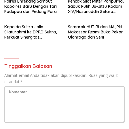
Polres Enrekang Sambut
Pencak Silat Milter Paripurna,
Kapolres Baru Dengan Tari
Sabuk Putih Ju-Jitsu Kodam
Paduppa dan Pedang Pora
XIV/Hasanuddin Setara
Sabuk Hitam
Kapolda Sultra Jalin
Semarak HUT RI dan MA, PN
Silaturahmi ke DPRD Sultra,
Makassar Resmi Buka Pekan
Perkuat Sinergitas
Olahraga dan Seni
Forkopimda untuk Kemajuan
Daerah
Tinggalkan Balasan
Alamat email Anda tidak akan dipublikasikan.
Ruas yang wajib
ditandai
*