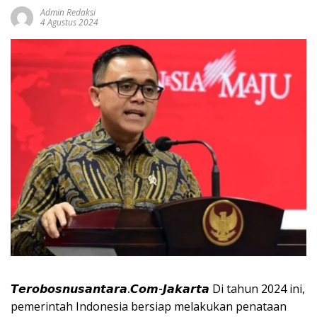
Admin Redaksi
4 Agustus 2024
𝙏𝙚𝙧𝙤𝙗𝙤𝙨𝙣𝙪𝙨𝙖𝙣𝙩𝙖𝙧𝙖.𝘾𝙤𝙢-𝙅𝙖𝙠𝙖𝙧𝙩𝙖
Di tahun 2024 ini,
pemerintah Indonesia bersiap melakukan penataan