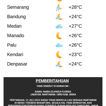
Semarang
+28°C
Bandung
+24°C
Medan
+27°C
Manado
+26°C
Palu
+26°C
Kendari
+23°C
Denpasar
+24°C